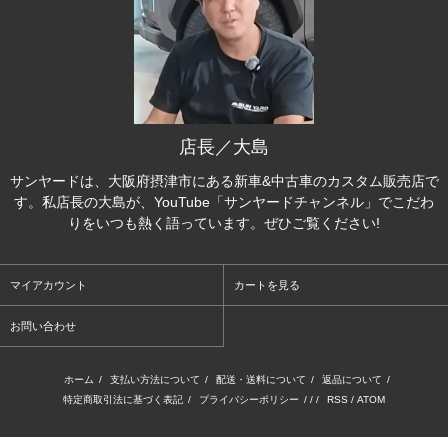
店長／大島
サンヤードは、大阪府摂津市にある新車&中古車のカスタム販売店で
す。私店長の大島が、YouTube「サンヤードチャンネル」でこだわ
りをいつも熱く語っています。ぜひご覧ください!
マイアカウント
カートを見る
お問い合わせ
ホーム
/
支払い方法について
/
配送・送料について
/
返品について
/
特定商取引法に基づく表記
/
プライバシーポリシー
/ / /
RSS
/
ATOM