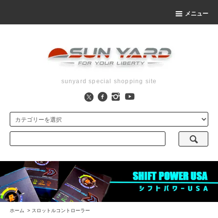
メニュー
sunyard special shopping site
ホーム
>
スロットルコントローラー