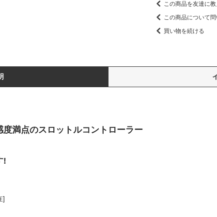
この商品を友達に教
この商品について問
買い物を続ける
明
感度満点のスロットルコントローラー
!
]