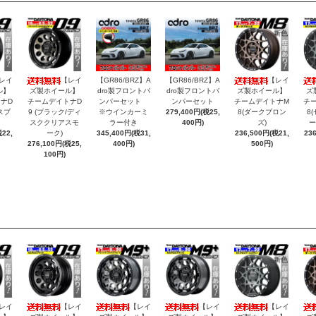
レイ
【レイ
【GR86/BRZ】A
【GR86/BRZ】A
【レイ
ル】
ズ製ホイール】
dro製フロントバ
dro製フロントバ
ズ製ホイール】
ズ
ナD
チームデイトナD
ンパーセット
ンパーセット
チームデイトナM
チ
スブ
9 (ブラック/ディ
※ウインカーミ
279,400円(税25,
8(ダークブロン
8
スククリアスモ
ラー付き
400円)
ズ)
ー
22,
ーク)
345,400円(税31,
236,500円(税21,
23
276,100円(税25,
400円)
500円)
100円)
レイ
【レイ
【レイ
【レイ
【レイ