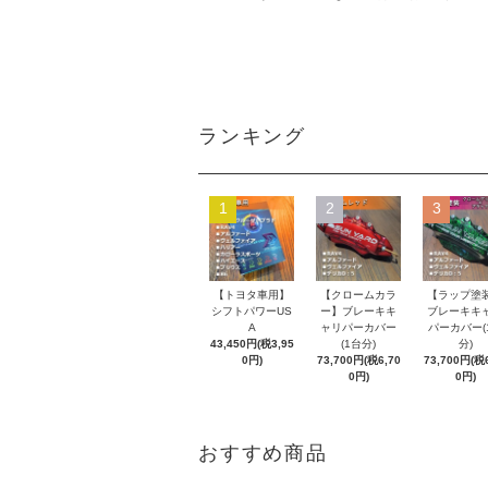
ランキング
1
2
3
【トヨタ車用】
【クロームカラ
【ラップ塗
シフトパワーUS
ー】ブレーキキ
ブレーキキ
A
ャリパーカバー
パーカバー(
43,450円(税3,95
(1台分)
分)
0円)
73,700円(税6,70
73,700円(税6
0円)
0円)
おすすめ商品