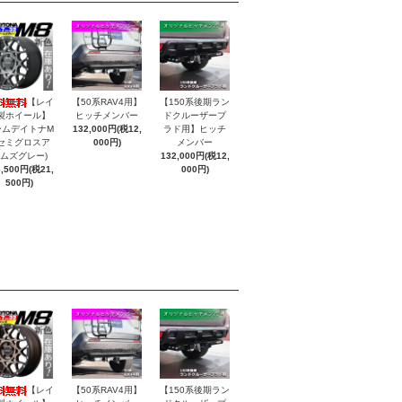
【レイ
【50系RAV4用】
【150系後期ラン
製ホイール】
ヒッチメンバー
ドクルーザープ
ームデイトナM
132,000円(税12,
ラド用】ヒッチ
(セミグロスア
000円)
メンバー
ムズグレー)
132,000円(税12,
6,500円(税21,
000円)
500円)
【レイ
【50系RAV4用】
【150系後期ラン