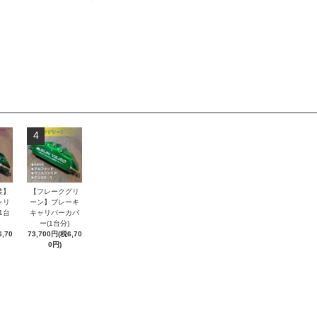
4
装】
【フレークグリ
ャリ
ーン】ブレーキ
1台
キャリパーカバ
ー(1台分)
,70
73,700円(税6,70
0円)