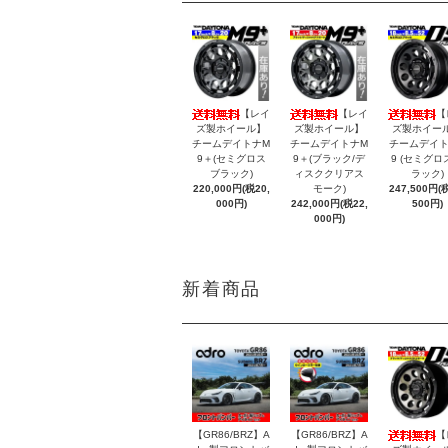
【レイ
【レイ
【
ズ製ホイール】
ズ製ホイール】
ズ製ホイー
チームデイトナM
チームデイトナM
チームデイト
9＋(セミグロス
9＋(ブラック/デ
9 (セミグロ
ブラック)
ィスククリアス
ラック)
220,000円(税20,
モーク)
247,500円(税
000円)
242,000円(税22,
500円)
000円)
新着商品
【GR86/BRZ】A
【GR86/BRZ】A
【