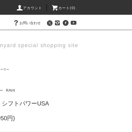
アカウント
カート(0)
お問い合わせ
nyard special shopping site
ローラー
ー
RAV4
シフトパワーUSA
950円)