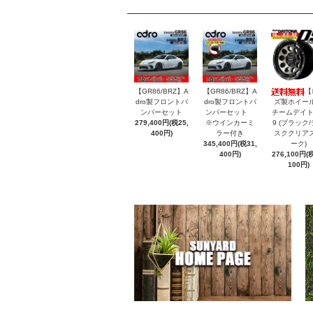
【GR86/BRZ】A
【GR86/BRZ】A
【
dro製フロントバ
dro製フロントバ
ズ製ホイー
ンパーセット
ンパーセット
チームデイト
279,400円(税25,
※ウインカーミ
9 (ブラック
400円)
ラー付き
スククリア
345,400円(税31,
ーク)
400円)
276,100円(税
100円)