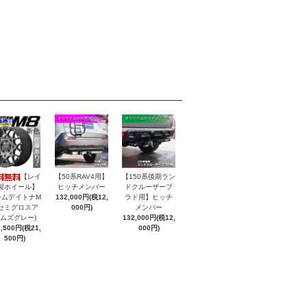
【レイ
【50系RAV4用】
【150系後期ラン
製ホイール】
ヒッチメンバー
ドクルーザープ
ームデイトナM
132,000円(税12,
ラド用】ヒッチ
(セミグロスア
000円)
メンバー
ムズグレー)
132,000円(税12,
6,500円(税21,
000円)
500円)