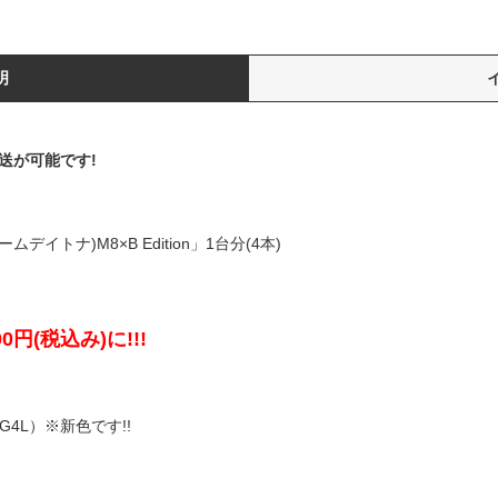
明
送が可能です!
デイトナ)M8×B Edition」1台分(4本)
0円(税込み)に!!!
（G4L）※新色です!!