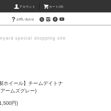
アカウント
カート(0)
お問い合わせ
nyard special shopping site
製ホイール】チームデイトナ
スアームズグレー)
1,500円)