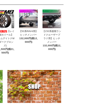
【レイ
【50系RAV4用】
【150系後期ラン
製ホイール】
ヒッチメンバー
ドクルーザープ
ームデイトナM
132,000円(税12,
ラド用】ヒッチ
(ダークブロン
000円)
メンバー
ズ)
132,000円(税12,
6,500円(税21,
000円)
500円)