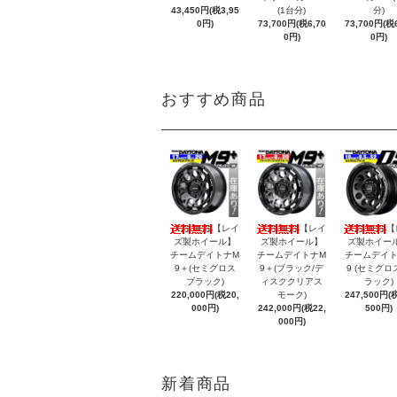
43,450円(税3,95
(1台分)
分)
0円)
73,700円(税6,70
73,700円(税6
0円)
0円)
おすすめ商品
【レイ
【レイ
【
ズ製ホイール】
ズ製ホイール】
ズ製ホイー
チームデイトナM
チームデイトナM
チームデイト
9＋(セミグロス
9＋(ブラック/デ
9 (セミグロ
ブラック)
ィスククリアス
ラック)
220,000円(税20,
モーク)
247,500円(税
000円)
242,000円(税22,
500円)
000円)
新着商品