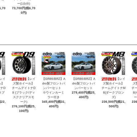
ー(1台分)
,70
73,700円(税6,70
0円)
レイ
【レイ
【GR86/BRZ】A
【GR86/BRZ】A
【レイ
ル】
ズ製ホイール】
dro製フロントバ
dro製フロントバ
ズ製ホイール】
ズ
ナD
チームデイトナD
ンパーセット
ンパーセット
チームデイトナM
チ
スブ
9 (ブラック/ディ
※ウインカーミ
279,400円(税25,
8(ダークブロン
8
スククリアスモ
ラー付き
400円)
ズ)
ー
22,
ーク)
345,400円(税31,
236,500円(税21,
23
276,100円(税25,
400円)
500円)
100円)