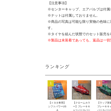
【注意事項】
※センターキャップ、エアバルブは付属
※ナットは付属しておりません。
※商品の写真は可能な限り実物の色味に
す。
※タイヤを組んだ状態でのセット販売を
※製品は未装着であっても、返品は一切
ランキング
1
2
3
【トヨタ車用】
【クロームカラ
【ラップ塗
シフトパワーUS
ー】ブレーキキ
ブレーキキ
A
ャリパーカバー
パーカバー(