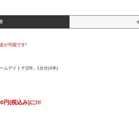
明
送が可能です!
ームデイトナ)D9」1台分(4本)
0円(税込み)に!!!