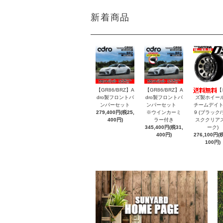
新着商品
【GR86/BRZ】A
【GR86/BRZ】A
【
dro製フロントバ
dro製フロントバ
ズ製ホイー
ンパーセット
ンパーセット
チームデイト
279,400円(税25,
※ウインカーミ
9 (ブラック
400円)
ラー付き
スククリア
345,400円(税31,
ーク)
400円)
276,100円(税
100円)