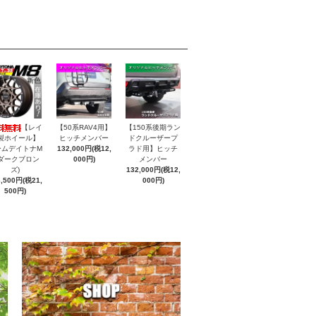
【レイ
【50系RAV4用】
【150系後期ラン
製ホイール】
ヒッチメンバー
ドクルーザープ
ームデイトナM
132,000円(税12,
ラド用】ヒッチ
(ダークブロン
000円)
メンバー
ズ)
132,000円(税12,
6,500円(税21,
000円)
500円)