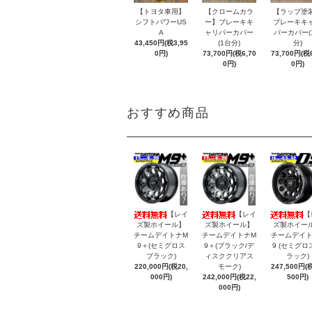
【トヨタ車用】
【クロームカラ
【ラップ塗
シフトパワーUS
ー】ブレーキキ
ブレーキキ
A
ャリパーカバー
パーカバー(
43,450円(税3,95
(1台分)
分)
0円)
73,700円(税6,70
73,700円(税6
0円)
0円)
おすすめ商品
【レイ
【レイ
【
ズ製ホイール】
ズ製ホイール】
ズ製ホイー
チームデイトナM
チームデイトナM
チームデイト
9＋(セミグロス
9＋(ブラック/デ
9 (セミグロ
ブラック)
ィスククリアス
ラック)
220,000円(税20,
モーク)
247,500円(税
000円)
242,000円(税22,
500円)
000円)