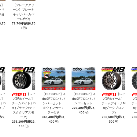
装】
【フレークグリ
ャリ
ーン】ブレーキ
1台
キャリパーカバ
ー(1台分)
,70
73,700円(税6,70
0円)
レイ
【レイ
【GR86/BRZ】A
【GR86/BRZ】A
【レイ
ル】
ズ製ホイール】
dro製フロントバ
dro製フロントバ
ズ製ホイール】
ズ
ナD
チームデイトナD
ンパーセット
ンパーセット
チームデイトナM
チ
スブ
9 (ブラック/ディ
※ウインカーミ
279,400円(税25,
8(ダークブロン
8
スククリアスモ
ラー付き
400円)
ズ)
ー
22,
ーク)
345,400円(税31,
236,500円(税21,
23
276,100円(税25,
400円)
500円)
100円)