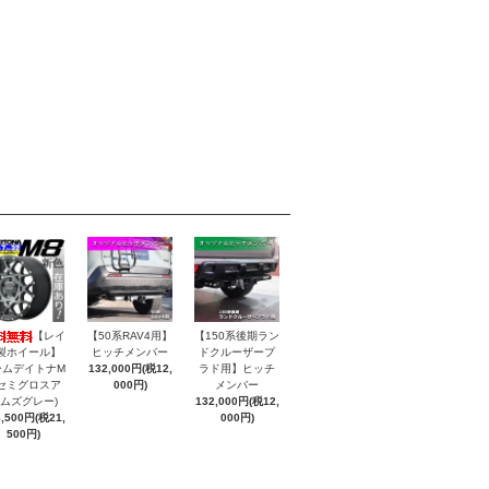
【レイ
【50系RAV4用】
【150系後期ラン
製ホイール】
ヒッチメンバー
ドクルーザープ
ームデイトナM
132,000円(税12,
ラド用】ヒッチ
(セミグロスア
000円)
メンバー
ムズグレー)
132,000円(税12,
6,500円(税21,
000円)
500円)